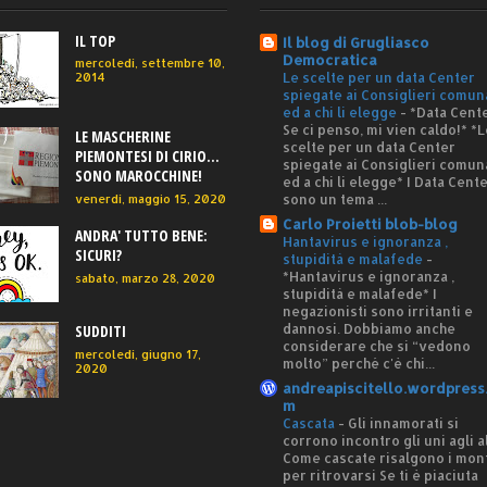
IL TOP
Il blog di Grugliasco
Democratica
mercoledì, settembre 10,
Le scelte per un data Center
2014
spiegate ai Consiglieri comun
ed a chi li elegge
-
*Data Cente
Se ci penso, mi vien caldo!* *L
LE MASCHERINE
scelte per un data Center
PIEMONTESI DI CIRIO...
spiegate ai Consiglieri comun
SONO MAROCCHINE!
ed a chi li elegge* I Data Cent
sono un tema ...
venerdì, maggio 15, 2020
Carlo Proietti blob-blog
ANDRA' TUTTO BENE:
Hantavirus e ignoranza ,
SICURI?
stupidità e malafede
-
*Hantavirus e ignoranza ,
sabato, marzo 28, 2020
stupidità e malafede* I
negazionisti sono irritanti e
dannosi. Dobbiamo anche
SUDDITI
considerare che si “vedono
mercoledì, giugno 17,
molto” perché c'è chi...
2020
andreapiscitello.wordpress
m
Cascata
-
Gli innamorati si
corrono incontro gli uni agli al
Come cascate risalgono i mon
per ritrovarsi Se ti è piaciuta