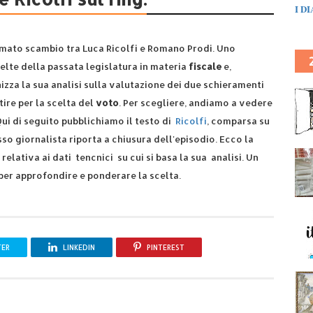
I D
nimato scambio tra Luca Ricolfi e Romano Prodi. Uno
celte della passata legislatura in materia
fiscale
e,
anizza la sua analisi sulla valutazione dei due schieramenti
tire per la scelta del
voto
. Per scegliere, andiamo a vedere
Qui di seguito pubblichiamo il testo di
Ricolfi
, comparsa su
so giornalista riporta a chiusura dell'episodio. Ecco la
 relativa ai dati tencnici su cui si basa la sua analisi. Un
per approfondire e ponderare la scelta.
TER
LINKEDIN
PINTEREST