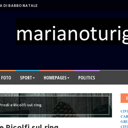
A DI BABBO NATALE
FOTO
SPORT
HOMEPAGES
POLITICS
odi e Ricolfi sul ring.
CIV
CAR
GRU
Ricolfi sul ring.
CIV