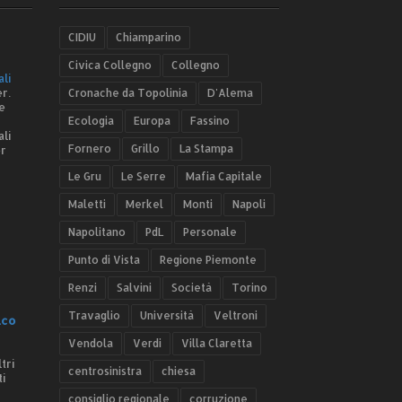
CIDIU
Chiamparino
Civica Collegno
Collegno
ali
r.
Cronache da Topolinia
D'Alema
e
Ecologia
Europa
Fassino
ali
Fornero
Grillo
La Stampa
er
Le Gru
Le Serre
Mafia Capitale
Maletti
Merkel
Monti
Napoli
Napolitano
PdL
Personale
Punto di Vista
Regione Piemonte
Renzi
Salvini
Società
Torino
Travaglio
Università
Veltroni
.co
Vendola
Verdi
Villa Claretta
tri
centrosinistra
chiesa
ti
consiglio regionale
corruzione