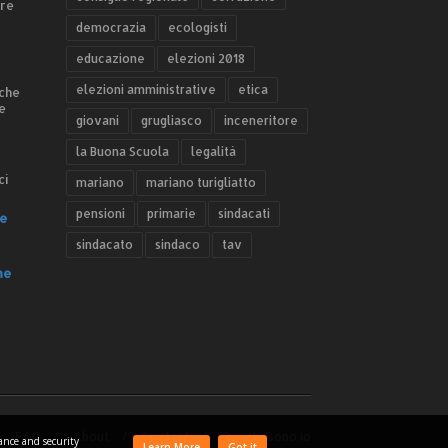
ere
democrazia
ecologisti
educazione
elezioni 2018
elezioni amministrative
etica
 che
e
giovani
grugliasco
inceneritore
la Buona Scuola
legalità
ci
mariano
mariano turigliatto
pensioni
primarie
sindacati
e
sindacato
sindaco
tav
he
FAQ
About
Contact
Questo sono io
mance and security
Learn More
Got it