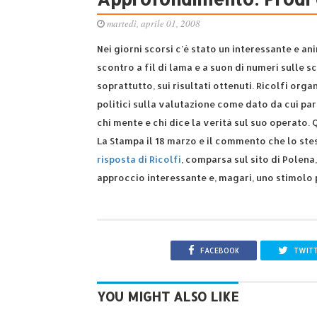
martedì, aprile 01, 2008
Nei giorni scorsi c'è stato un interessante e a
scontro a fil di lama e a suon di numeri sulle s
soprattutto, sui risultati ottenuti. Ricolfi org
politici sulla valutazione come dato da cui par
chi mente e chi dice la verità sul suo operato. 
La Stampa il 18 marzo e il commento che lo stes
risposta di Ricolfi
, comparsa sul sito di Polena,
approccio interessante e, magari, uno stimolo 
FACEBOOK
TWIT
YOU MIGHT ALSO LIKE