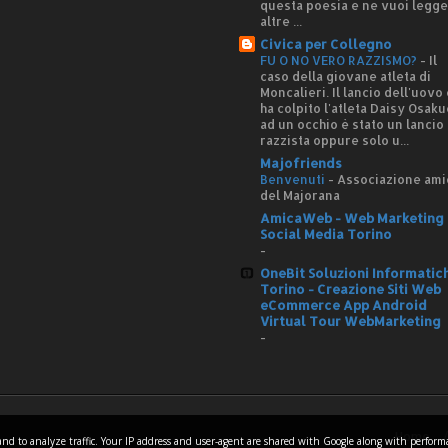
questa poesia e ne vuoi legg
altre ...
Civica per Collegno
FU O NO VERO RAZZISMO?
-
Il
caso della giovane atleta di
Moncalieri. Il lancio dell'uovo
ha colpito l'atleta Daisy Osaku
ad un occhio è stato un lancio
razzista oppure solo u...
Majofriends
Benvenuti
-
Associazione ami
del Majorana
AmicaWeb - Web Marketing 
Social Media Torino
-
OneBit Soluzioni Informatic
Torino - Creazione Siti Web
eCommerce App Android
Virtual Tour WebMarketing
-
Home
es and to analyze traffic. Your IP address and user-agent are shared with Google along with perfor