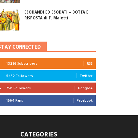
ESODANDI ED ESODATI – BOTTA E
RISPOSTA di F. Maletti
STAY CONNECTED
10286 Subscribers
RSS
5432 Followers
Twitter
750 Followers
Google+
1664 Fans
Facebook
CATEGORIES