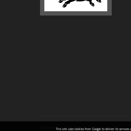
COPYRIGHT ©
2026 Mariano Turigliatto il Blog
This site uses cookies from Google to deliver its servic