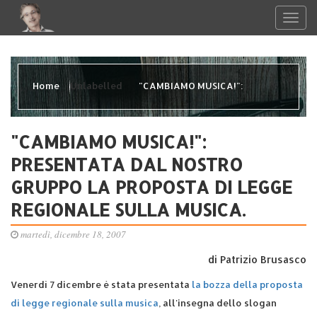
Home
Unlabelled
"CAMBIAMO MUSICA!":
PRESENTATA DAL NOSTRO GRUPPO LA PROPOSTA DI LEGGE
"CAMBIAMO MUSICA!":
PRESENTATA DAL NOSTRO
REGIONALE SULLA MUSICA.
GRUPPO LA PROPOSTA DI LEGGE
REGIONALE SULLA MUSICA.
martedì, dicembre 18, 2007
di Patrizio Brusasco
Venerdì 7 dicembre è stata presentata
la bozza della proposta
di legge regionale sulla musica
, all'insegna dello slogan