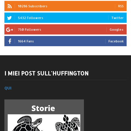
10286 Subscribers
RSS
5432 Followers
Twitter
750 Followers
Google+
1664 Fans
Facebook
I MIEI POST SULL'HUFFINGTON
QUI