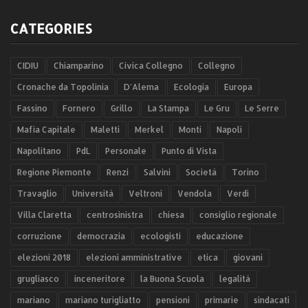
CATEGORIES
CIDIU
Chiamparino
Civica Collegno
Collegno
Cronache da Topolinia
D'Alema
Ecologia
Europa
Fassino
Fornero
Grillo
La Stampa
Le Gru
Le Serre
Mafia Capitale
Maletti
Merkel
Monti
Napoli
Napolitano
PdL
Personale
Punto di Vista
Regione Piemonte
Renzi
Salvini
Società
Torino
Travaglio
Università
Veltroni
Vendola
Verdi
Villa Claretta
centrosinistra
chiesa
consiglio regionale
corruzione
democrazia
ecologisti
educazione
elezioni 2018
elezioni amministrative
etica
giovani
grugliasco
inceneritore
la Buona Scuola
legalità
mariano
mariano turigliatto
pensioni
primarie
sindacati