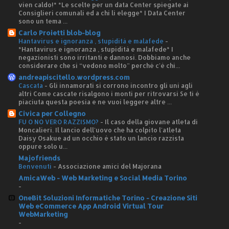
vien caldo!* *Le scelte per un data Center spiegate ai
Consiglieri comunali ed a chi li elegge* I Data Center
sono un tema ...
Carlo Proietti blob-blog
Hantavirus e ignoranza , stupidità e malafede
-
*Hantavirus e ignoranza , stupidità e malafede* I
negazionisti sono irritanti e dannosi. Dobbiamo anche
considerare che si “vedono molto” perché c'è chi...
andreapiscitello.wordpress.com
Cascata
-
Gli innamorati si corrono incontro gli uni agli
altri Come cascate risalgono i monti per ritrovarsi Se ti è
piaciuta questa poesia e ne vuoi leggere altre ...
Civica per Collegno
FU O NO VERO RAZZISMO?
-
Il caso della giovane atleta di
Moncalieri. Il lancio dell'uovo che ha colpito l'atleta
Daisy Osakue ad un occhio è stato un lancio razzista
oppure solo u...
Majofriends
Benvenuti
-
Associazione amici del Majorana
AmicaWeb - Web Marketing e Social Media Torino
-
OneBit Soluzioni Informatiche Torino - Creazione Siti
Web eCommerce App Android Virtual Tour
WebMarketing
-