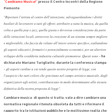
"Cambiamo
Musica!"
presso il Centro Incontri della Regione
Piemonte.
Riportare l’artista al centro dell’attenzione, salvaguardandone i diritti
"
basilari di lavoratore a tutti gli effetti; attribuire a tutta la musica, da quella
colta a quella pop o jazz, quella giusta e doverosa considerazione da parte
delle istituzioni locali, attraverso la creazione di un sistema sempre migliore
e migliorabile, che faccia da volano all’intero settore specifico, esaltandone
gli aspetti educativi, formativi e potenzialmente economici, per un ulteriore
sviluppo della cosiddetta industria culturale piemontese. Questi
sono
- ha
dichiarato Mariano Turigliatto, durante la conferenza stampa
gli aspetti cardine a cui tende questo nostro progetto di legge, con
-
l’auspicio che tutti coloro che gravitano nel campo artistico-musicale, dagli
organizzatori agli artisti, contribuiscano in modo determinante alla stesura
definitiva della nostra proposta di legge".
Cambiare musica: di questo si tratta, vale a dire cambiare una
normativa regionale ritenuta obsoleta da tutti e riformare il
rapporto tra le istituzioni pubbliche e le moltissime realtà che