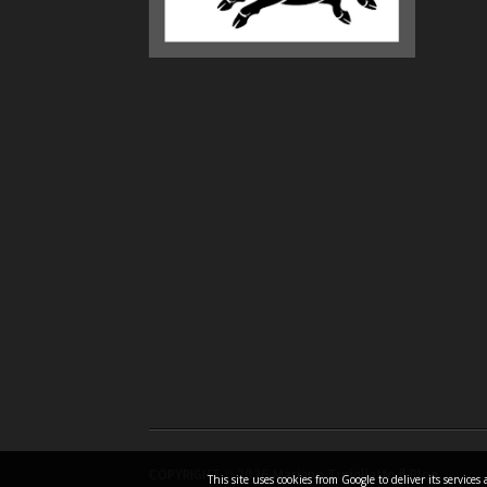
COPYRIGHT ©
2026 Mariano Turigliatto il Blog
This site uses cookies from Google to deliver its servic