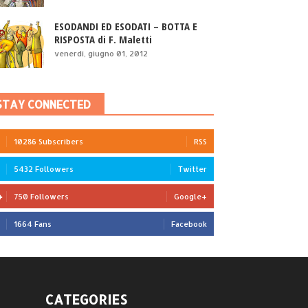
ESODANDI ED ESODATI – BOTTA E
RISPOSTA di F. Maletti
venerdì, giugno 01, 2012
STAY CONNECTED
10286 Subscribers
RSS
5432 Followers
Twitter
750 Followers
Google+
1664 Fans
Facebook
CATEGORIES