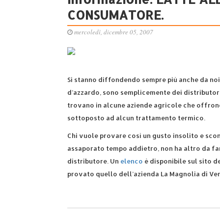
CONSUMATORE.
mercoledì, dicembre 05, 2007
Si stanno diffondendo sempre più anche da noi
d’azzardo, sono semplicemente dei distributori
trovano in alcune aziende agricole che offrono
sottoposto ad alcun trattamento termico.
Chi vuole provare così un gusto insolito e sco
assaporato tempo addietro, non ha altro da far
distributore. Un
elenco
è disponibile sul sito d
provato quello dell’azienda La Magnolia di Vena