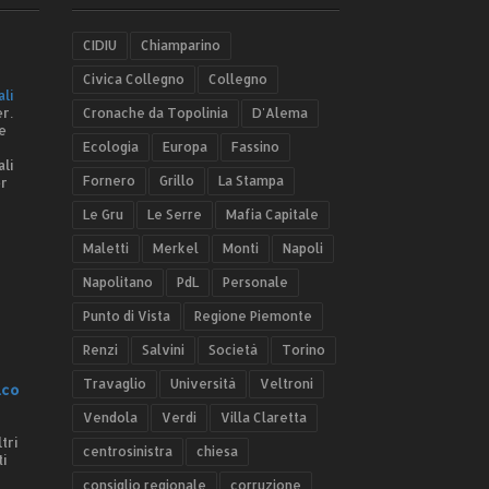
CIDIU
Chiamparino
Civica Collegno
Collegno
ali
r.
Cronache da Topolinia
D'Alema
e
Ecologia
Europa
Fassino
ali
Fornero
Grillo
La Stampa
er
Le Gru
Le Serre
Mafia Capitale
Maletti
Merkel
Monti
Napoli
Napolitano
PdL
Personale
Punto di Vista
Regione Piemonte
Renzi
Salvini
Società
Torino
Travaglio
Università
Veltroni
.co
Vendola
Verdi
Villa Claretta
tri
centrosinistra
chiesa
ti
consiglio regionale
corruzione