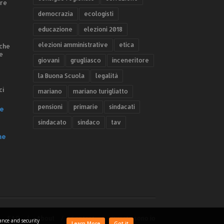
ere
democrazia
ecologisti
educazione
elezioni 2018
elezioni amministrative
etica
 che
e
giovani
grugliasco
inceneritore
la Buona Scuola
legalità
ci
mariano
mariano turigliatto
pensioni
primarie
sindacati
e
sindacato
sindaco
tav
he
FAQ
About
Contact
Questo sono io
mance and security
Learn More
Got it