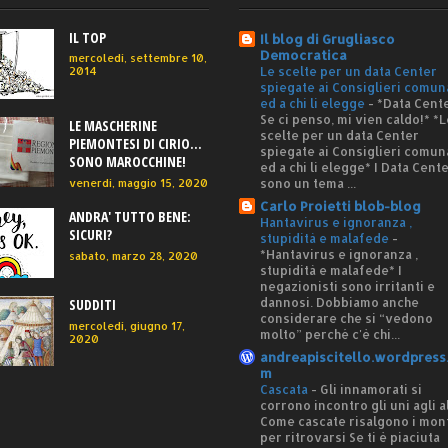
IL TOP
Il blog di Grugliasco
Democratica
mercoledì, settembre 10,
Le scelte per un data Center
2014
spiegate ai Consiglieri comun
ed a chi li elegge
-
*Data Cente
Se ci penso, mi vien caldo!* *L
LE MASCHERINE
scelte per un data Center
PIEMONTESI DI CIRIO...
spiegate ai Consiglieri comun
SONO MAROCCHINE!
ed a chi li elegge* I Data Cent
sono un tema ...
venerdì, maggio 15, 2020
Carlo Proietti blob-blog
ANDRA' TUTTO BENE:
Hantavirus e ignoranza ,
SICURI?
stupidità e malafede
-
*Hantavirus e ignoranza ,
sabato, marzo 28, 2020
stupidità e malafede* I
negazionisti sono irritanti e
dannosi. Dobbiamo anche
SUDDITI
considerare che si “vedono
mercoledì, giugno 17,
molto” perché c'è chi...
2020
andreapiscitello.wordpress
m
Cascata
-
Gli innamorati si
corrono incontro gli uni agli al
Come cascate risalgono i mon
per ritrovarsi Se ti è piaciuta