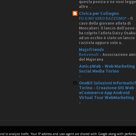
questa poesia e ne vuoi legg
altre ...
Civica per Collegno
FU O NO VERO RAZZISMO?
-
Il
caso della giovane atleta di
Moncalieri. Il lancio dell'uovo
ha colpito l'atleta Daisy Osaku
ad un occhio è stato un lancio
razzista oppure solo u...
Majofriends
Benvenuti
-
Associazione ami
del Majorana
AmicaWeb - Web Marketing 
Social Media Torino
-
OneBit Soluzioni Informatic
Torino - Creazione Siti Web
eCommerce App Android
Virtual Tour WebMarketing
-
Home
es and to analyze traffic. Your IP address and user-agent are shared with Google along with perfor