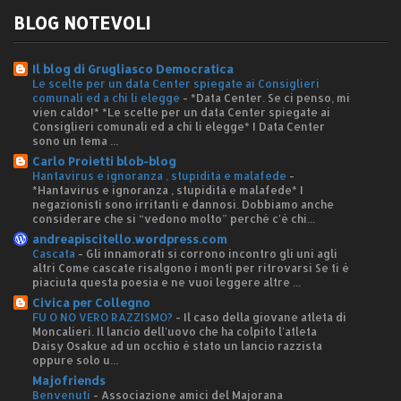
BLOG NOTEVOLI
Il blog di Grugliasco Democratica
Le scelte per un data Center spiegate ai Consiglieri
comunali ed a chi li elegge
-
*Data Center. Se ci penso, mi
vien caldo!* *Le scelte per un data Center spiegate ai
Consiglieri comunali ed a chi li elegge* I Data Center
sono un tema ...
Carlo Proietti blob-blog
Hantavirus e ignoranza , stupidità e malafede
-
*Hantavirus e ignoranza , stupidità e malafede* I
negazionisti sono irritanti e dannosi. Dobbiamo anche
considerare che si “vedono molto” perché c'è chi...
andreapiscitello.wordpress.com
Cascata
-
Gli innamorati si corrono incontro gli uni agli
altri Come cascate risalgono i monti per ritrovarsi Se ti è
piaciuta questa poesia e ne vuoi leggere altre ...
Civica per Collegno
FU O NO VERO RAZZISMO?
-
Il caso della giovane atleta di
Moncalieri. Il lancio dell'uovo che ha colpito l'atleta
Daisy Osakue ad un occhio è stato un lancio razzista
oppure solo u...
Majofriends
Benvenuti
-
Associazione amici del Majorana