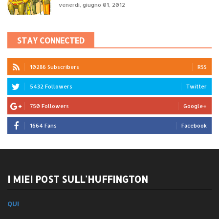
venerdì, giugno 01, 2012
STAY CONNECTED
10286 Subscribers
RSS
5432 Followers
Twitter
750 Followers
Google+
1664 Fans
Facebook
I MIEI POST SULL'HUFFINGTON
QUI