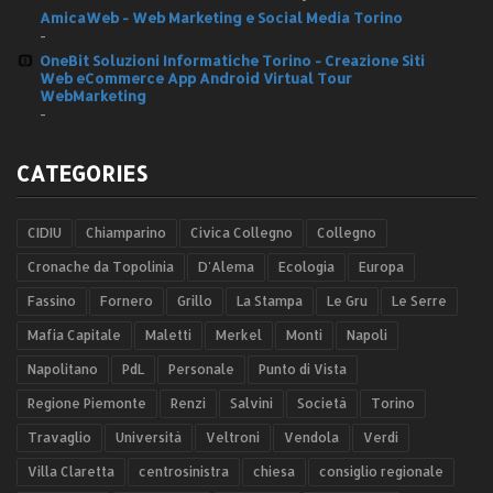
AmicaWeb - Web Marketing e Social Media Torino
-
OneBit Soluzioni Informatiche Torino - Creazione Siti
Web eCommerce App Android Virtual Tour
WebMarketing
-
CATEGORIES
CIDIU
Chiamparino
Civica Collegno
Collegno
Cronache da Topolinia
D'Alema
Ecologia
Europa
Fassino
Fornero
Grillo
La Stampa
Le Gru
Le Serre
Mafia Capitale
Maletti
Merkel
Monti
Napoli
Napolitano
PdL
Personale
Punto di Vista
Regione Piemonte
Renzi
Salvini
Società
Torino
Travaglio
Università
Veltroni
Vendola
Verdi
Villa Claretta
centrosinistra
chiesa
consiglio regionale