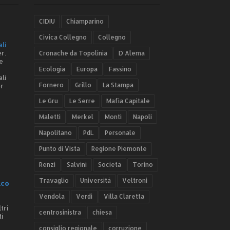
CIDIU
Chiamparino
Civica Collegno
Collegno
ali
r.
Cronache da Topolinia
D'Alema
e
Ecologia
Europa
Fassino
ali
Fornero
Grillo
La Stampa
er
Le Gru
Le Serre
Mafia Capitale
Maletti
Merkel
Monti
Napoli
Napolitano
PdL
Personale
Punto di Vista
Regione Piemonte
Renzi
Salvini
Società
Torino
Travaglio
Università
Veltroni
.co
Vendola
Verdi
Villa Claretta
tri
centrosinistra
chiesa
ti
consiglio regionale
corruzione