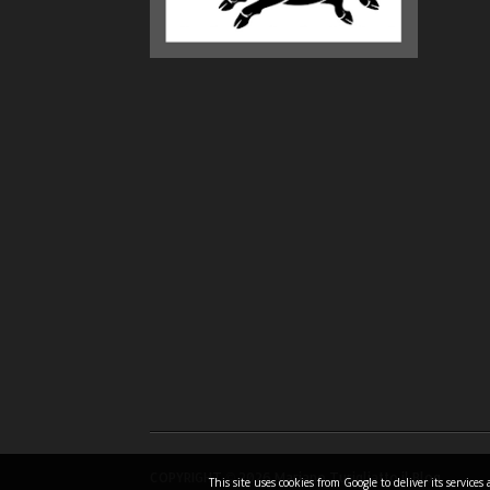
COPYRIGHT ©
2026 Mariano Turigliatto il Blog
This site uses cookies from Google to deliver its servic