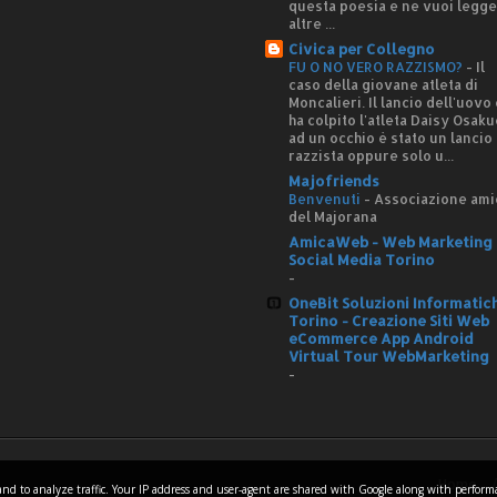
questa poesia e ne vuoi legg
altre ...
Civica per Collegno
FU O NO VERO RAZZISMO?
-
Il
caso della giovane atleta di
Moncalieri. Il lancio dell'uovo
ha colpito l'atleta Daisy Osaku
ad un occhio è stato un lancio
razzista oppure solo u...
Majofriends
Benvenuti
-
Associazione ami
del Majorana
AmicaWeb - Web Marketing 
Social Media Torino
-
OneBit Soluzioni Informatic
Torino - Creazione Siti Web
eCommerce App Android
Virtual Tour WebMarketing
-
Home
es and to analyze traffic. Your IP address and user-agent are shared with Google along with perfor