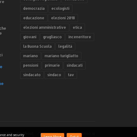
ere
democrazia
ecologisti
educazione
elezioni 2018
elezioni amministrative
etica
 che
e
giovani
grugliasco
inceneritore
la Buona Scuola
legalità
ci
mariano
mariano turigliatto
pensioni
primarie
sindacati
e
sindacato
sindaco
tav
he
FAQ
About
Contact
Questo sono io
mance and security
Learn More
Got it