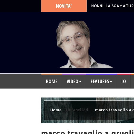
NOVITA'
NONNI: LA SGAMATUR
HOME
VIDEO
FEATURES
IO
Home
Unlabelled
marco travaglio a 
marco travaglio a grugl