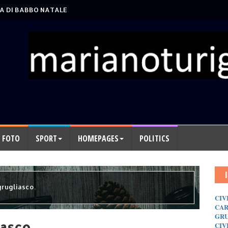
A DI BABBO NATALE
FOTO
SPORT
HOMEPAGES
POLITICS
grugliasco.
CIV
CAR
GRU
iasco.
CIV