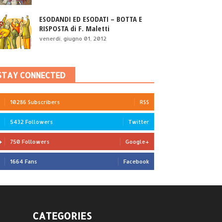
ESODANDI ED ESODATI – BOTTA E
RISPOSTA di F. Maletti
venerdì, giugno 01, 2012
STAY CONNECTED
10286 Subscribers
RSS
5432 Followers
Twitter
750 Followers
Google+
1664 Fans
Facebook
CATEGORIES