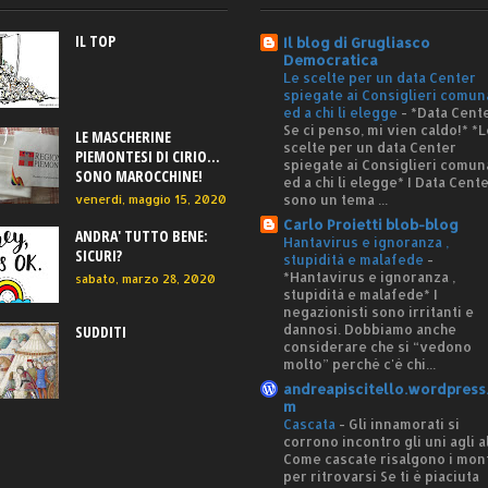
IL TOP
Il blog di Grugliasco
Democratica
Le scelte per un data Center
spiegate ai Consiglieri comun
ed a chi li elegge
-
*Data Cente
Se ci penso, mi vien caldo!* *L
LE MASCHERINE
scelte per un data Center
PIEMONTESI DI CIRIO...
spiegate ai Consiglieri comun
SONO MAROCCHINE!
ed a chi li elegge* I Data Cent
sono un tema ...
venerdì, maggio 15, 2020
Carlo Proietti blob-blog
ANDRA' TUTTO BENE:
Hantavirus e ignoranza ,
SICURI?
stupidità e malafede
-
*Hantavirus e ignoranza ,
sabato, marzo 28, 2020
stupidità e malafede* I
negazionisti sono irritanti e
dannosi. Dobbiamo anche
SUDDITI
considerare che si “vedono
molto” perché c'è chi...
andreapiscitello.wordpress
m
Cascata
-
Gli innamorati si
corrono incontro gli uni agli al
Come cascate risalgono i mon
per ritrovarsi Se ti è piaciuta