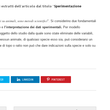
 estratti dell'articolo dal titolo "
Sperimentazione
i su animali, sono metodi scientifici
". Si considerino due fondamentali
e
e
l’interpretazione dei dati sperimentali.
Per modello
getto dello studio dalla quale sono state eliminate delle variabili,
nessun animale, di qualsiasi specie esso sia, può considerarsi un
e di topo o ratto non può che dare indicazioni sulla specie e solo su
TER
LINKEDIN
PINTEREST