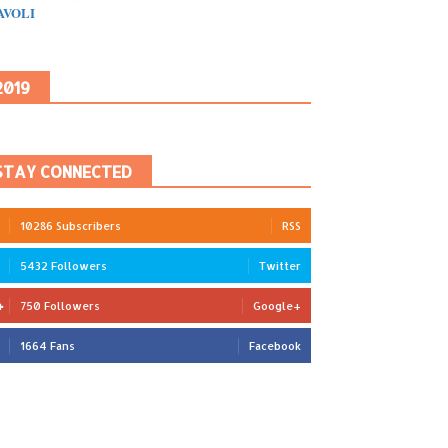
IAVOLI
2019
STAY CONNECTED
10286 Subscribers
RSS
5432 Followers
Twitter
750 Followers
Google+
1664 Fans
Facebook