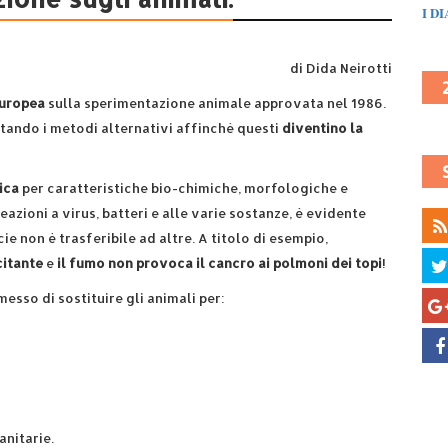
I D
di Dida Neirotti
europea
sulla sperimentazione animale approvata nel 1986.
ntando i metodi alternativi affinchè questi
diventino la
ica
per caratteristiche bio-chimiche, morfologiche e
eazioni a virus, batteri e alle varie sostanze, è evidente
e non è trasferibile ad altre. A titolo di esempio,
ccitante
e
il fumo non provoca il cancro ai polmoni dei topi
!
esso di sostituire gli animali per:
anitarie.