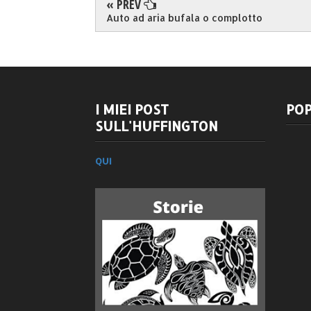
« PREV
Auto ad aria bufala o complotto
I MIEI POST
POP
SULL'HUFFINGTON
QUI