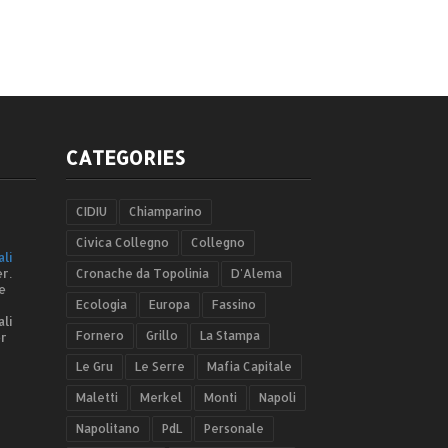
CATEGORIES
CIDIU
Chiamparino
Civica Collegno
Collegno
ali
r.
Cronache da Topolinia
D'Alema
e
Ecologia
Europa
Fassino
ali
Fornero
Grillo
La Stampa
er
Le Gru
Le Serre
Mafia Capitale
Maletti
Merkel
Monti
Napoli
Napolitano
PdL
Personale