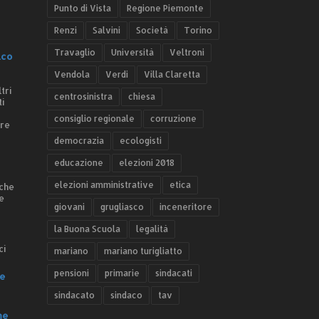
Punto di Vista
Regione Piemonte
Renzi
Salvini
Società
Torino
Travaglio
Università
Veltroni
.co
Vendola
Verdi
Villa Claretta
tri
centrosinistra
chiesa
ti
consiglio regionale
corruzione
ere
democrazia
ecologisti
educazione
elezioni 2018
elezioni amministrative
etica
 che
e
giovani
grugliasco
inceneritore
la Buona Scuola
legalità
ci
mariano
mariano turigliatto
pensioni
primarie
sindacati
e
sindacato
sindaco
tav
he