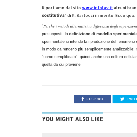
Riportiamo dal sito
www.infolav.it
alcuni brani
sostitutiva
" di R. Bartocci in merito. Ecco qua.
Perché i metodi alternativi, a differenza degli esperiment
"
presupposti: la
definizione di modello sperimental
sperimentale si intende la riproduzione del fenomeno og
in modo da renderlo più semplicemente analizzabile; 
"uomo semplificato", quindi anche una coltura cellular
quella da cui proviene.
FACEBOOK
TWIT
YOU MIGHT ALSO LIKE