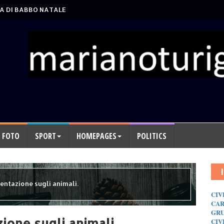
A DI BABBO NATALE
FOTO
SPORT
HOMEPAGES
POLITICS
ntazione sugli animali.
CIV
CAR
GRU
one sugli animali.
CIV