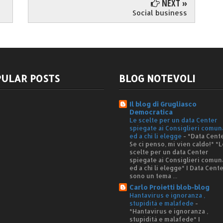
NEXT »
Social business
ULAR POSTS
BLOG NOTEVOLI
Il blog di Grugliasco
Democratica
Le scelte per un data Center
spiegate ai Consiglieri comun
ed a chi li elegge
-
*Data Cente
Se ci penso, mi vien caldo!* *L
scelte per un data Center
spiegate ai Consiglieri comun
ed a chi li elegge* I Data Cent
sono un tema ...
Carlo Proietti blob-blog
Hantavirus e ignoranza ,
stupidità e malafede
-
*Hantavirus e ignoranza ,
stupidità e malafede* I