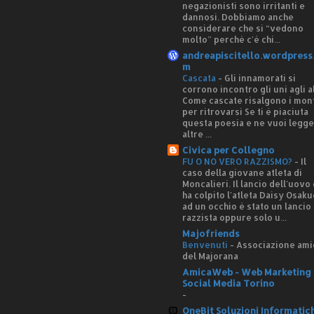
negazionisti sono irritanti e
dannosi. Dobbiamo anche
considerare che si “vedono
molto” perché c'è chi...
andreapiscitello.wordpress
m
Cascata
-
Gli innamorati si
corrono incontro gli uni agli al
Come cascate risalgono i mon
per ritrovarsi Se ti è piaciuta
questa poesia e ne vuoi legg
altre ...
Civica per Collegno
FU O NO VERO RAZZISMO?
-
Il
caso della giovane atleta di
Moncalieri. Il lancio dell'uovo
ha colpito l'atleta Daisy Osaku
ad un occhio è stato un lancio
razzista oppure solo u...
Majofriends
Benvenuti
-
Associazione ami
del Majorana
AmicaWeb - Web Marketing 
Social Media Torino
-
OneBit Soluzioni Informatic