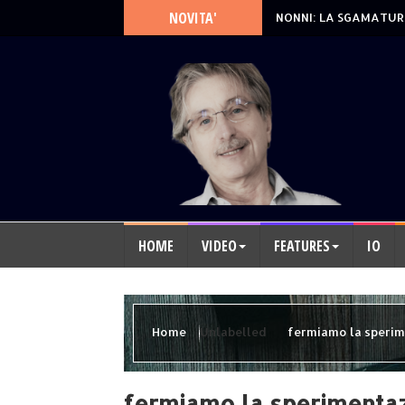
NOVITA'
NONNI: LA SGAMATUR
HOME
VIDEO
FEATURES
IO
Home
Unlabelled
fermiamo la sperime
fermiamo la sperimentazi