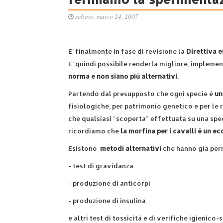
sabato, marzo 24, 2007
E’ finalmente in fase di revisione la
Direttiva 
E’ quindi possibile renderla migliore, impleme
norma e non siano più alternativi
.
Partendo dal presupposto che ogni specie è
un
fisiologiche, per patrimonio genetico e per le r
che qualsiasi "scoperta" effettuata su una speci
ricordiamo che
la morfina per i cavalli è un e
Esistono
metodi alternativi
che hanno già perm
- test di gravidanza
- produzione di anticorpi
- produzione di insulina
e altri test di tossicità e di verifiche igienico-s